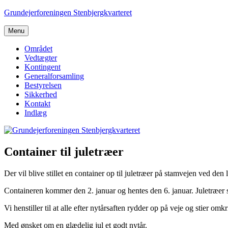
Videre
Grundejerforeningen Stenbjergkvarteret
til
indhold
Menu
Området
Vedtægter
Kontingent
Generalforsamling
Bestyrelsen
Sikkerhed
Kontakt
Indlæg
Container til juletræer
Der vil blive stillet en container op til juletræer på stamvejen ved den l
Containeren kommer den 2. januar og hentes den 6. januar. Juletræer 
Vi henstiller til at alle efter nytårsaften rydder op på veje og stier om
Med ønsket om en glædelig jul et godt nytår.