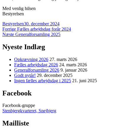
Med venlig hilsen
Bestyrelsen
Forfatter
Udgivet
Bestyrelsen
30. december 2024
Indlægsnavigation
Forrige
Forrige
Fælles arbejdsdag forår 2024
Næste
indlæg:
Næste
Generalforsamling 2025
indlæg:
Nyeste Indlæg
Opkrævning 2026
27. marts 2026
Fælles arbejdsdag 2026
24. marts 2026
Generalforsamling 2026
9. januar 2026
Godt nytår!
29. december 2025
Ingen fælles arbejdsdag i 2025
21. juni 2025
Facebook
Facebook-gruppe
Stenbjergkvarteret, Snejbjerg
Mailliste