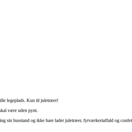
ille legeplads. Kun til juletræer!
skal være uden pynt.
kring sin husstand og ikke bare lader juletræer, fyrværkeriaffald og confett