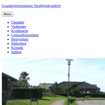
Videre
Grundejerforeningen Stenbjergkvarteret
til
indhold
Menu
Området
Vedtægter
Kontingent
Generalforsamling
Bestyrelsen
Sikkerhed
Kontakt
Indlæg