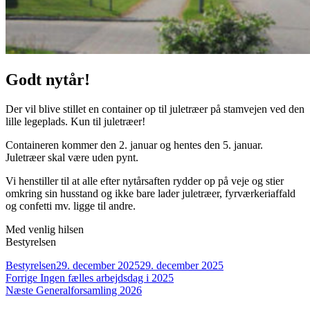
Godt nytår!
Der vil blive stillet en container op til juletræer på stamvejen ved den
lille legeplads. Kun til juletræer!
Containeren kommer den 2. januar og hentes den 5. januar.
Juletræer skal være uden pynt.
Vi henstiller til at alle efter nytårsaften rydder op på veje og stier
omkring sin husstand og ikke bare lader juletræer, fyrværkeriaffald
og confetti mv. ligge til andre.
Med venlig hilsen
Bestyrelsen
Forfatter
Udgivet
Bestyrelsen
29. december 2025
29. december 2025
Indlægsnavigation
Forrige
Forrige
Ingen fælles arbejdsdag i 2025
Næste
indlæg:
Næste
Generalforsamling 2026
indlæg: